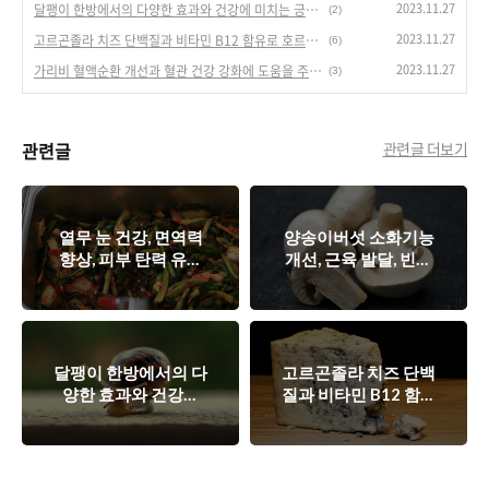
2023.11.27
달팽이 한방에서의 다양한 효과와 건강에 미치는 긍정적인 영향
(2)
2023.11.27
고르곤졸라 치즈 단백질과 비타민 B12 함유로 호르몬 조절과 면역력 강화, 뼈 건강에 도움을 주는 건강한 치즈
(6)
2023.11.27
가리비 혈액순환 개선과 혈관 건강 강화에 도움을 주는 식재료
(3)
관련글
관련글 더보기
열무 눈 건강, 면역력
양송이버섯 소화기능
향상, 피부 탄력 유지
개선, 근육 발달, 빈혈
에 도움을 주는 영양
예방 및 개선, 항암 효
소
과, 피부 개선, 혈관 건
강 증진에 도움을 주
는 영양소
달팽이 한방에서의 다
고르곤졸라 치즈 단백
양한 효과와 건강에
질과 비타민 B12 함유
미치는 긍정적인 영향
로 호르몬 조절과 면
역력 강화, 뼈 건강에
도움을 주는 건강한
치즈