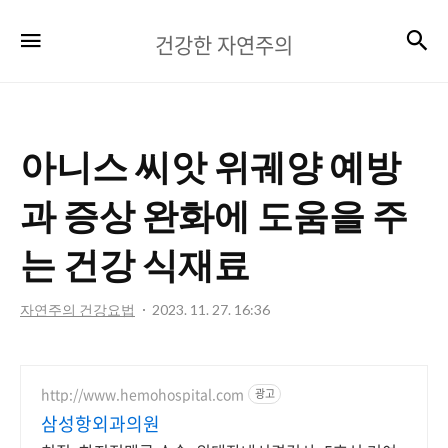
건
검
메뉴
건강한 자연주의
강
한
자
아니스 씨앗 위궤양 예방
연
주
과 증상 완화에 도움을 주
의
는 건강 식재료
자연주의 건강요법
2023. 11. 27. 16:36
http://www.hemohospital.com
광고
삼성항외과의원