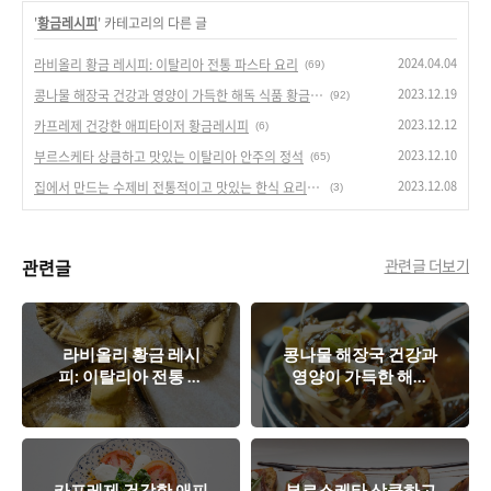
'
황금레시피
' 카테고리의 다른 글
2024.04.04
라비올리 황금 레시피: 이탈리아 전통 파스타 요리
(69)
2023.12.19
콩나물 해장국 건강과 영양이 가득한 해독 식품 황금 레시피
(92)
2023.12.12
카프레제 건강한 애피타이저 황금레시피
(6)
2023.12.10
부르스케타 상큼하고 맛있는 이탈리아 안주의 정석
(65)
2023.12.08
집에서 만드는 수제비 전통적이고 맛있는 한식 요리의 향연
(3)
관련글
관련글 더보기
라비올리 황금 레시
콩나물 해장국 건강과
피: 이탈리아 전통 파
영양이 가득한 해독
스타 요리
식품 황금 레시피
카프레제 건강한 애피
부르스케타 상큼하고