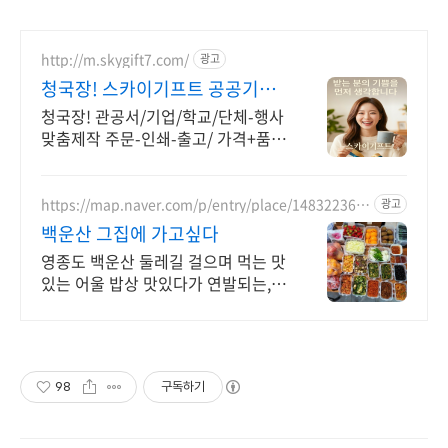
http://m.skygift7.com/
광고
청국장! 스카이기프트 공공기관
우선구매 대상기업
청국장! 관공서/기업/학교/단체-행사
맞춤제작 주문-인쇄-출고/ 가격+품질
+고객만족도 BEST/ 지금 바로 전화
주세요!
https://map.naver.com/p/entry/place/148322362
광고
2
백운산 그집에 가고싶다
영종도 백운산 둘레길 걸으며 먹는 맛
있는 어울 밥상 맛있다가 연발되는,
정갈하고 건강하며 먹은 후 속편함에
세번 놀라는 진정한 음식
98
구독하기