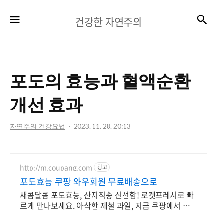
건
검
메뉴
건강한 자연주의
강
한
자
포도의 효능과 혈액순환
연
주
개선 효과
의
자연주의 건강요법
2023. 11. 28. 20:13
http://m.coupang.com
광고
포도효능 쿠팡 와우회원 무료배송으로
새콤달콤 포도효능, 산지직송 신선함! 로켓프레시로 빠
르게 만나보세요. 아삭한 제철 과일, 지금 쿠팡에서 당도
선별된 프리미엄 상품을 구매하세요.