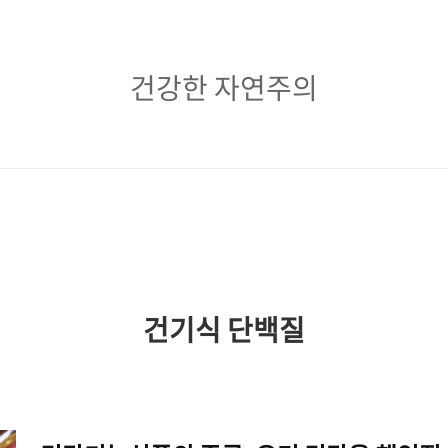
건
건강한 자연주의
강
한
자
연
주
의
건기식 단백질