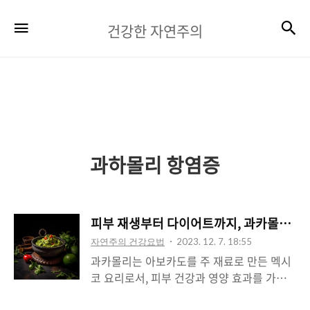
건
검
메뉴
건강한 자연주의
강
한
자
연
주
과하몰리 항염증
의
피부 재생부터 다이어트까지, 과카몰리의 
자연주의 건강요법
2023. 12. 7. 18:55
과카몰리는 아보카도를 주 재료로 만든 멕시
코 요리로서, 피부 건강과 영양 효과를 가진
대표적인 식품으로 알려져 있습니다. 이제 과