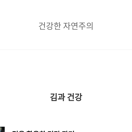
건
건강한 자연주의
강
한
자
연
주
의
김과 건강