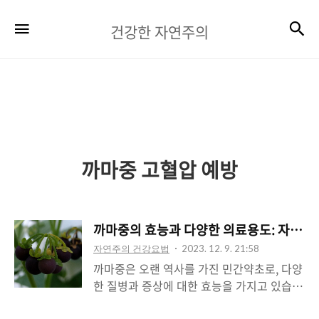
건
검
메뉴
건강한 자연주의
강
한
자
연
주
까마중 고혈압 예방
의
까마중의 효능과 다양한 의료용도: 자연 
자연주의 건강요법
2023. 12. 9. 21:58
까마중은 오랜 역사를 가진 민간약초로, 다양
한 질병과 증상에 대한 효능을 가지고 있습니
다. 이번 글에서는 까마중의 주요 효능과 의