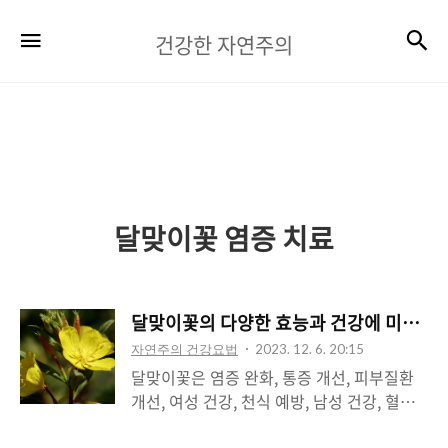
건
검
메뉴
건강한 자연주의
강
한
자
연
주
달맞이꽃 염증 치료
의
달맞이꽃의 다양한 효능과 건강에 미치는 
자연주의 건강요법
2023. 12. 6. 20:15
달맞이꽃은 염증 완화, 통증 개선, 피부질환
개선, 여성 건강, 천식 예방, 남성 건강, 혈액
순환 개선, 관절염 예방, 노화 예방 등 다양한