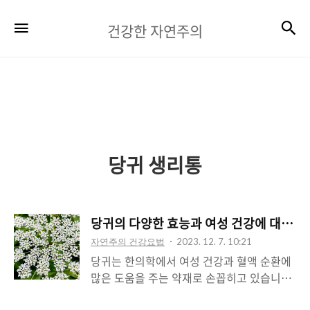
건
검
메뉴
건강한 자연주의
강
한
자
연
주
당귀 생리통
의
당귀의 다양한 효능과 여성 건강에 대한 
자연주의 건강요법
2023. 12. 7. 10:21
당귀는 한의학에서 여성 건강과 혈액 순환에
많은 도움을 주는 약재로 손꼽히고 있습니다.
"신이 여성에게 내린 약재"라는 말처럼 당귀