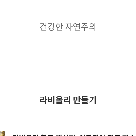
건
건강한 자연주의
강
한
자
연
주
의
라비올리 만들기