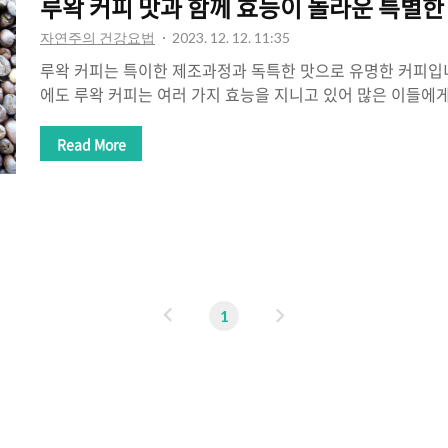
루왁 커피 맛과 함께 효능이 놀라운 특별한
자연주의 건강요법
2023. 12. 12. 11:35
루왁 커피는 특이한 제조과정과 독특한 맛으로 유명한 커피입니
에도 루왁 커피는 여러 가지 효능을 지니고 있어 많은 이들에
루왁 커피의 효능과 제조과정에 대해 자세히 알아보겠습니다.
효능이 있는 것으로 알려져 있습니다. 첫째, 피로 제거와 체력 
Read More
니다. 루왁 커피에는 카페인과 다량의 항산화물질인 폴리페놀
효과적으로 해소하고 체력을 증진시킬 수 있습니다. 둘째, 혈
가 있습니다. 루왁 커피에 함유된 활성 성분은 혈액의 순환을 
와 영양소 공급을 개선하여 건강한 심혈관 기능을 유지하는 데 
커피에는 두통과 편두통을..
이
다
1
전
음