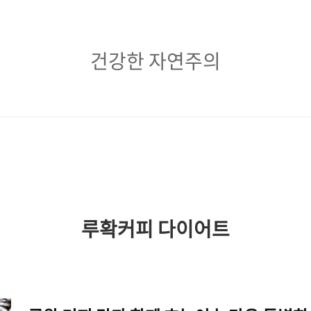
건
건강한 자연주의
강
한
자
연
주
의
루확커피 다이어트