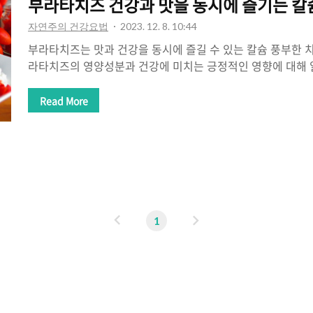
부라타치즈 건강과 맛을 동시에 즐기는 칼
자연주의 건강요법
2023. 12. 8. 10:44
부라타치즈는 맛과 건강을 동시에 즐길 수 있는 칼슘 풍부한 
라타치즈의 영양성분과 건강에 미치는 긍정적인 영향에 대해 
및 비타민 함유 부라타치즈는 우유를 원료로 만들어진 치즈이
함유되어 있습니다. 칼슘은 뼈와 치아의 건강을 유지하는 데 
Read More
한 칼슘 섭취는 뼈의 구조를 강화하고 골다공증 예방에 도움을
즈에는 비타민 A, 비타민 B2, 비타민 B12 등이 함유되어 있습
에 긍정적인 영향을 줄 수 있으며, 피부 세포 재생과 모발 성
다. 비타민 B2와 B12는 각각 에너지 생산과 혈액 생성에 필
과 지방 함량 ..
이
다
1
전
음