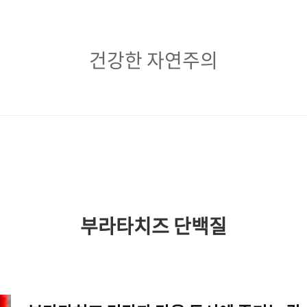
건
건강한 자연주의
강
한
자
연
주
의
부라타치즈 단백질