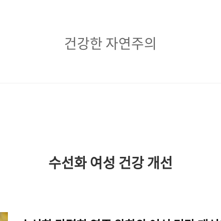
건
건강한 자연주의
강
한
자
연
주
의
수선화 여성 건강 개선