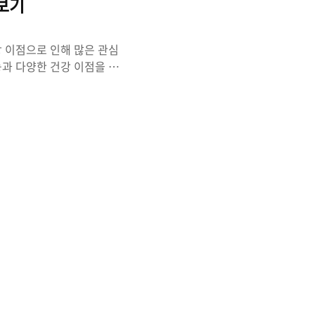
보기
강 이점으로 인해 많은 관심
능과 다양한 건강 이점을 자
화불량, 육식 소화장애, 복
선을 통해 산후복통, 부인의
개선 산사열매는 심장 부정맥
특히 고혈압에는 산사열매의
하고 심혈관 질환 예방에 도
이 있어 소화불량, 육식 소