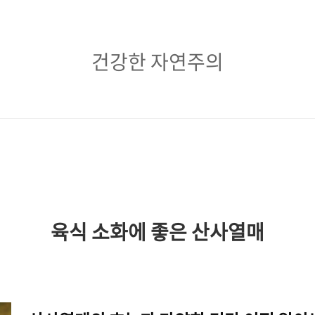
건
건강한 자연주의
강
한
자
연
주
의
육식 소화에 좋은 산사열매