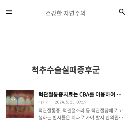
건
검
메뉴
건강한 자연주의
강
한
자
연
주
척추수술실패증후군
의
턱관절통증치료는 CBA를 이용하여 교정하
터커리
2024. 5. 25. 09:19
턱관절통증, 턱관절소리 등 턱관절장애로 고
생하는 환자들은 치과로 가야 할지 한의원으
로 가야 할지 고민이 큽니다. 턱관 절장애로