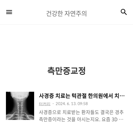
건
검
메뉴
건강한 자연주의
강
한
자
연
주
측만증교정
의
사경증 치료는 턱관절 한의원에서 치료받
터커리
2024. 6. 13. 09:58
사경증으로 치료받는 환자들도 결국은 경추
측만증이라는 것을 아시는지요. 요즘 3D MRI
도 나오는 시대입니다. 매우 의학적인 치료와