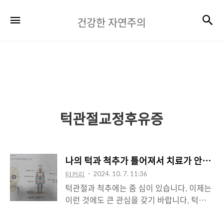
건
검
메뉴
건강한 자연주의
강
한
자
연
주
턱관절교정후유증
의
나의 턱과 척추가 틀어져서 치료가 안되는 
터커리
2024. 10. 7. 11:36
턱관절과 척추에는 줌 심이 있습니다. 이제는
이런 것에도 큰 관심을 갖기 바랍니다. 턱관
절과 척추의 중심은 중요하지 않고 통증만 없