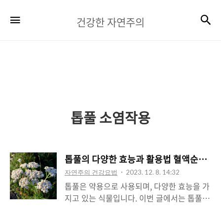
건
검
메뉴
건강한 자연주의
강
한
자
연
주
톱풀 소염작용
의
톱풀의 다양한 효능과 활용법 혈액순환, 통
자연주의 건강요법
2023. 12. 8. 14:32
톱풀은 약용으로 사용되며, 다양한 효능을 가
지고 있는 식물입니다. 이번 글에서는 톱풀의
주요 효능과 활용법에 대해 알아보겠습니다.