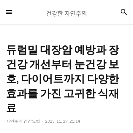
건
검
메뉴
건강한 자연주의
강
한
자
듀럼밀 대장암 예방과 장
연
주
건강 개선부터 눈건강 보
의
호, 다이어트까지 다양한
효과를 가진 고귀한 식재
료
자연주의 건강요법
2023. 11. 29. 21:14