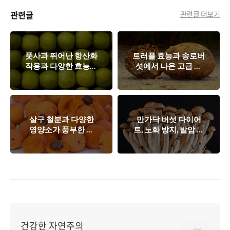
관련글
관련글 더보기
풋사과 뛰어난 항산화
트러플 효능과 송로버
작용과 다양한 효능을
섯에서 나온 고급 트
가진 과일로, 피부건
러플 오일
강부터 염증 제거까지
살구 철분과 다양한
만가닥 버섯 다이어
영양소가 풍부한 눈
트, 노화 방지, 발암 억
건강과 빈혈 예방에
제에 탁월한 자연의
효과적인 과일
선물
건강한 자연주의