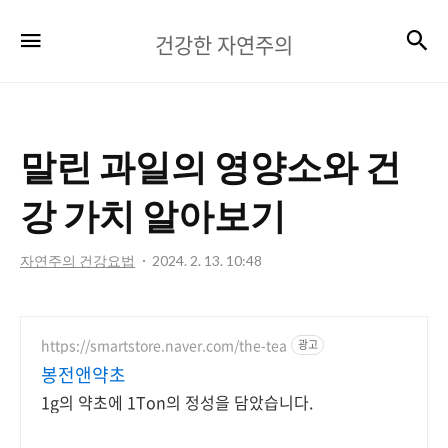
건
검
메뉴
건강한 자연주의
강
한
자
말린 과일의 영양소와 건
연
주
강 가치 알아보기
의
자연주의 건강요법
2024. 2. 13. 10:48
https://smartstore.naver.com/the-tea
광고
봉전앤약초
1g의 약초에 1Ton의 정성을 담았습니다.