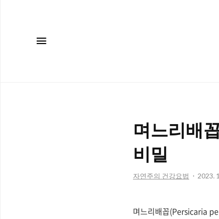
메뉴
며느리배꼽
비밀
자연주의 건강요법
2023. 1
며느리배꼽(Persicaria