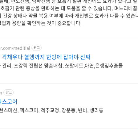
해, 편도선염, 임파선염 등 호흡기 질환 개선에도 효과가 있다고 알
호흡기 관련 증상을 완화하는 데 도움을 줄 수 있습니다. 며느리배꼽
의 건강 상태나 약물 복용 여부에 따라 개인별로 효과가 다를 수 있습
방법과 용량을 확인하는 것이 중요합니다.
er.com/meditial
광고
 꽉채우다 혈행까지 한방에 잡아야 진짜
 관리. 초강력 전립선 맞춤배합. 쏘팔메토,아연,은행잎추출물
m
광고
엑스코어
런스머신, 엑스코어, 척추교정, 장운동, 변비, 생리통