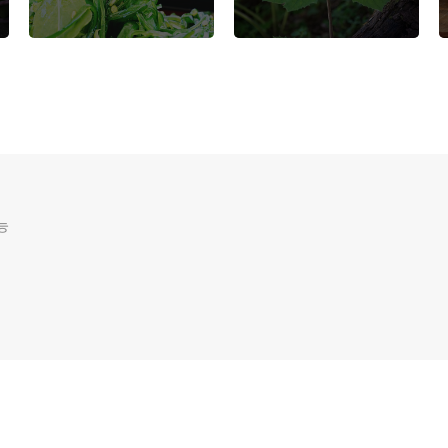
워 식재료의 다양한 이
점
능