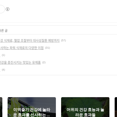
기
다른 글
강 식재료, 혈압 조절부터 대사성질환 예방까지
(57)
선사하는 파워 식재료의 다양한 이점
(31)
들
(1)
 건강을 증진시키는 맛있는 유제품
(2)
과
(4)
미역줄기 건강에 놀라
머위의 건강 효능과 놀
운 효과를 선사하는 파
라운 효과들