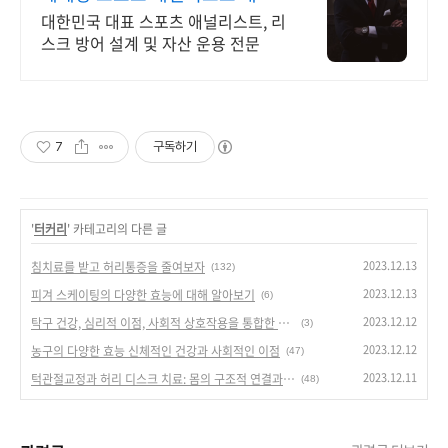
민국 1순위 전력 분석가
대한민국 대표 스포츠 애널리스트, 리
스크 방어 설계 및 자산 운용 전문
7
구독하기
'
터커리
' 카테고리의 다른 글
2023.12.13
침치료를 받고 허리통증을 줄여보자
(132)
2023.12.13
피겨 스케이팅의 다양한 효능에 대해 알아보기
(6)
2023.12.12
탁구 건강, 심리적 이점, 사회적 상호작용을 통합한 완벽한 스포츠
(3)
2023.12.12
농구의 다양한 효능 신체적인 건강과 사회적인 이점
(47)
2023.12.11
턱관절교정과 허리 디스크 치료: 몸의 구조적 연결과 상호작용
(48)