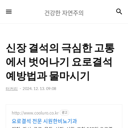
건
검
메뉴
건강한 자연주의
강
한
자
신장 결석의 극심한 고통
연
주
에서 벗어나기 요로결석
의
예방법과 물마시기
터커리
2024. 12. 13. 09:08
http://www.cooluro.co.kr
광고
요로결석 전문 시원한비뇨기과