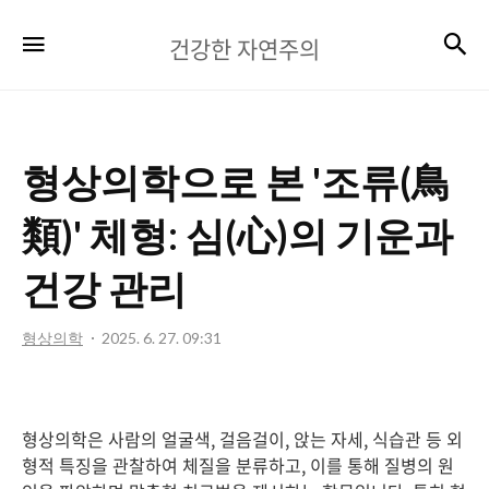
건
검
메뉴
건강한 자연주의
강
한
자
형상의학으로 본 '조류(鳥
연
주
類)' 체형: 심(心)의 기운과
의
건강 관리
형상의학
2025. 6. 27. 09:31
형상의학은 사람의 얼굴색, 걸음걸이, 앉는 자세, 식습관 등 외
형적 특징을 관찰하여 체질을 분류하고, 이를 통해 질병의 원