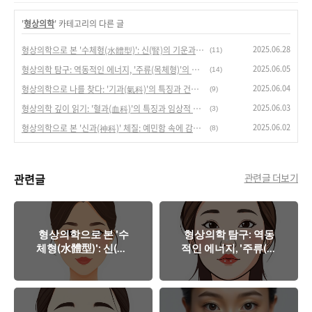
'
형상의학
' 카테고리의 다른 글
2025.06.28
형상의학으로 본 '수체형(水體型)': 신(腎)의 기운과 건강 관리
(11)
2025.06.05
형상의학 탐구: 역동적인 에너지, '주류(목체형)'의 이해
(14)
2025.06.04
형상의학으로 나를 찾다: '기과(氣科)'의 특징과 건강 관리법
(9)
2025.06.03
형상의학 깊이 읽기: '혈과(血科)'의 특징과 임상적 접근
(3)
2025.06.02
형상의학으로 본 '신과(神科)' 체질: 예민함 속에 감춰진 건강 이야기
(8)
관련글
관련글 더보기
형상의학으로 본 '수
형상의학 탐구: 역동
체형(水體型)': 신(腎)
적인 에너지, '주류(목
의 기운과 건강 관리
체형)'의 이해