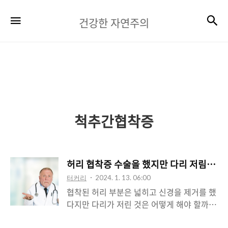
건
검
메뉴
건강한 자연주의
강
한
자
연
주
척추간협착증
의
허리 협착증 수술을 했지만 다리 저림은 어
터커리
2024. 1. 13. 06:00
협착된 허리 부분은 넓히고 신경을 제거를 했
다지만 다리가 저린 것은 어떻게 해야 할까
요? 환자분들은 치료를 포기하고 물리치료,