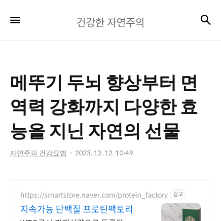
건
검
메뉴
건강한 자연주의
강
한
자
메뚜기 두뇌 향상부터 면
연
주
역력 강화까지 다양한 효
의
능을 지닌 자연의 선물
자연주의 건강요법
2023. 12. 12. 10:49
https://smartstore.naver.com/protein_factory
광고
지속가능 단백질 프로틴팩토리