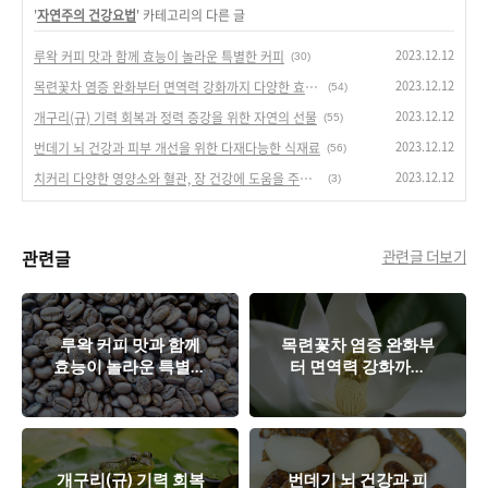
'
자연주의 건강요법
' 카테고리의 다른 글
2023.12.12
루왁 커피 맛과 함께 효능이 놀라운 특별한 커피
(30)
2023.12.12
목련꽃차 염증 완화부터 면역력 강화까지 다양한 효과를 지닌 자연의 선물
(54)
2023.12.12
개구리(규) 기력 회복과 정력 증강을 위한 자연의 선물
(55)
2023.12.12
번데기 뇌 건강과 피부 개선을 위한 다재다능한 식재료
(56)
2023.12.12
치커리 다양한 영양소와 혈관, 장 건강에 도움을 주는 채소
(3)
관련글
관련글 더보기
루왁 커피 맛과 함께
목련꽃차 염증 완화부
효능이 놀라운 특별한
터 면역력 강화까지
커피
다양한 효과를 지닌
자연의 선물
개구리(규) 기력 회복
번데기 뇌 건강과 피