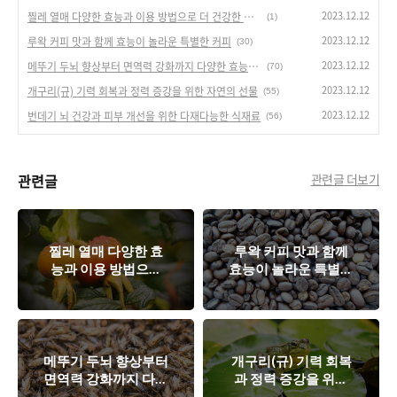
2023.12.12
찔레 열매 다양한 효능과 이용 방법으로 더 건강한 삶을 즐기세요
(1)
2023.12.12
루왁 커피 맛과 함께 효능이 놀라운 특별한 커피
(30)
2023.12.12
메뚜기 두뇌 향상부터 면역력 강화까지 다양한 효능을 지닌 자연의 선물
(70)
2023.12.12
개구리(규) 기력 회복과 정력 증강을 위한 자연의 선물
(55)
2023.12.12
번데기 뇌 건강과 피부 개선을 위한 다재다능한 식재료
(56)
관련글
관련글 더보기
찔레 열매 다양한 효
루왁 커피 맛과 함께
능과 이용 방법으로
효능이 놀라운 특별한
더 건강한 삶을 즐기
커피
세요
메뚜기 두뇌 향상부터
개구리(규) 기력 회복
면역력 강화까지 다양
과 정력 증강을 위한
한 효능을 지닌 자연
자연의 선물