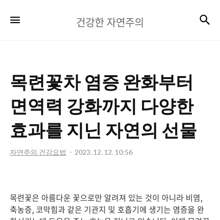
건
검
메뉴
건강한 자연주의
강
한
자
목련꽃차 염증 완화부터
연
주
면역력 강화까지 다양한
의
효과를 지닌 자연의 선물
자연주의 건강요법
2023. 12. 12. 10:56
목련꽃은 아름다운 꽃으로만 알려져 있는 것이 아니라 비염,
축농증, 코막힘과 같은 기관지 및 호흡기에 생기는 염증을 완