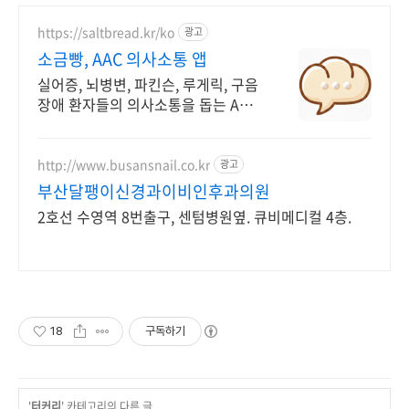
https://saltbread.kr/ko
광고
소금빵, AAC 의사소통 앱
실어증, 뇌병변, 파킨슨, 루게릭, 구음
장애 환자들의 의사소통을 돕는 AAC
앱.
http://www.busansnail.co.kr
광고
부산달팽이신경과이비인후과의원
2호선 수영역 8번출구, 센텀병원옆. 큐비메디컬 4층.
18
구독하기
'
터커리
' 카테고리의 다른 글