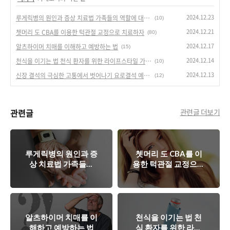
2024.12.23
루게릭병의 원인과 증상 치료법 가족들의 역할에 대한 이야기
(10)
2024.12.21
쳇머리 도 CBA를 이용한 턱관절 교정으로 치료하자
(80)
2024.12.17
알츠하이머 치매를 이해하고 예방하는 법
(15)
2024.12.14
천식을 이기는 법 천식 환자를 위한 라이프스타일 가이드
(10)
2024.12.13
신장 결석의 극심한 고통에서 벗어나기 요로결석 예방법과 물마시기
(12)
관련글
관련글 더보기
루게릭병의 원인과 증
쳇머리 도 CBA를 이
상 치료법 가족들의
용한 턱관절 교정으로
역할에 대한 이야기
치료하자
알츠하이머 치매를 이
천식을 이기는 법 천
해하고 예방하는 법
식 환자를 위한 라이