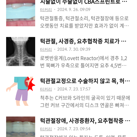
라턱관절장애가 있다는 것은 턱관절 주변의
시술없이 수술없이 CBA스프린트로 턱관절
삼차신경이나 뇌신경계를 지나는 경추 부위
터커리
2024. 9. 26. 09:09
에서 신경이 눌리는 것으로 크게 볼 수 있습
턱관절통증, 턱관절소리, 턱관절장애 등으로
니다. 부정교합이나 턱관절디스크, 턱관절의
오랫동안 치료를 받았지만 효과가 없이 계속
과도 닳음 등 바르지 않은 교합은 턱관절과
적으로 치료를 받는 경우가 매우 많습니다.
경추를 동시에 누르게 됩니다. 경추 1,2번 사
턱관절장애를 치료하기 위해서는 빠져있는
턱관절, 사경증, 요추협착증 치료가 안되
이에는 디스크가 없기 때문에 그 사이를 지나
경추 1번을 절대로 무시하고는 치료가 되지
터커리
2024. 7. 30. 09:39
는 경추 신경은 턱관절에 의해 눌리기가 아주
않기 때문입니다. 빠져있는 경추 1번 교정을
로벳반응계(Lovett Reactor)에서 경추 1,2
쉽습니다. 그래서 턱관절장애를 치료하기 위
해야 턱관절장애가 치료됩니다.
번 목뼈가 우측으로 틀어지면 요추 4,5번도
해서는 틀어진 경추 1,2번을 바르게 하는 턱
https://naver.me/FgiE6Sux 터커리한의원
우측으로 틀어지고 경추가 좌측으로 틀어지
관절의 위치와 함께 교정을 해야 합니다.
: 네이버방문자리뷰 54 · 블로그리뷰
면 요추도 좌측으로 틀어진다는 규칙을 연구
턱관절교정으로 수술하지 않고 목, 허리 
CBA장치는 경추와 턱관절의 수평을 동시에
90m.place.naver.com 턱관절치료를 위해
하였습니다.그렇기 때문에 치아의 교합이 엉
잡아주고 턱관절 신경과 뇌신경계가 눌리지
터커리
2024. 7. 23. 17:57
서 스프린트만 했기 때문에 치료가 잘 되지
망이면 목이 틀어지게 되고 허리도 같이 틀어
않게 해주는 역할을 합니다. 턱관절..
척추는 C커브와 S라인의 굴곡이 있기 때문에
않는 것은 당연한 결과입니다.믿기지 않지만
진다는 결론을 생각할 수 있습니다. 경추 1,2
그런 커브 구간에서의 디스크 연골은 빠져나
경추1번, 2번 사이는 디스크가 없기 때문에
번은 항상 빠져있는데 그렇다면 경추와 요추
가기가 쉽습니다. 그런 디스크 연골만 빠져나
아탈구(Sublaxation)되어 있습니다. 쉽게 말
가 항상 틀어지게 된다는 것을 또한 알 수 있
가는 것이 아니고 경추 1번 목뼈도 늘 빠져있
턱관절장애, 사경증환자, 요추협착증 환자가
하자면 조립이 잘 되지 않고 슬쩍 빠져있도록
습니다. X-ray, MRI 같은 2차원적인 검사 외
습니다. 왜냐 경추 1,2번 사이에는 디스크 연
생겨있다는 뜻입니다. 나사 빠진 24마디 척추
터커리
2024. 7. 23. 09:54
에 척추와 골반의 특수 촬영을 한 영상을 보
골이 없기 때문입니
는 ..