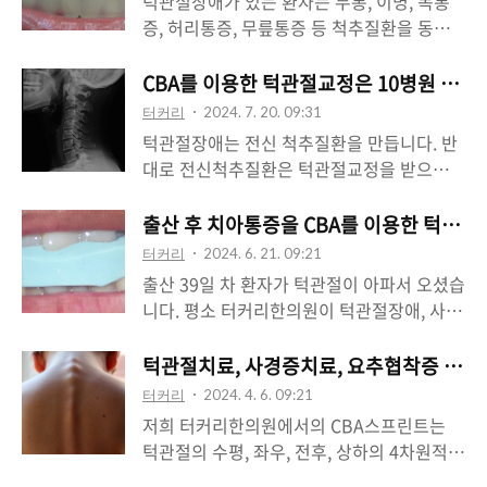
턱관절장애가 있는 환자는 두통, 이명, 목통
면 뇌척수액의 흐름에 따라 골반도 같이 움직
다.https://naver.me/FgiE6Sux 터커리한의
증, 허리통증, 무릎통증 등 척추질환을 동반
이는 것을 볼 수 있었고 뇌척수액의 흐름이
원 : 네이버방문자리뷰 55 · 블로그리뷰
하게 됩니다. 척추 24마디에서 경추 1,2번이
원활하려면 척추가 바른 자세에 따라 뇌척수
90m.place.naver.com 의사와 환자는 디스
빠져있기 때문에 턱관절과 목, 등, 허리가 따
CBA를 이용한 턱관절교정은 10병원 안 부
액이 잘 흐른다는 것도 확인되었습니다. 가부
크라고 하면 무조건 MRI를 찍고 진통제 복용
로 움직이게 되면서 부위마다 신경을 누르고
좌, 도인법과 같은 선법이나 양생법도 결국에
터커리
2024. 7. 20. 09:31
하다가 시술과 수술만 하려고 듭니다. 그런
통증을 만들게 됩니다. 나사(경추 1,2번) 빠진
는 척추를..
턱관절장애는 전신 척추질환을 만듭니다. 반
사람들을 저는 불만 보고 달려드는 불나방이
척추기능이 목 따로 허리 따로 치료받는다고
대로 전신척추질환은 턱관절교정을 받으면
라고 했습니다. 시술을 수없이 했으면서 다리
그 척추가 바른 척추가 될 수 없습니다. 빠진
매우 많이 좋아집니다. 목통증, 허 리디스크,
가 당겨서 또 검사를 예약한 도중에 발목이
나사(경추 1,2번)를 3번 척추 위에 올려줘야
요추협착증 수술 등 척추질환은 인류가 직립
출산 후 치아통증을 CBA를 이용한 턱관절
아파서 우리 한의원에 온 환자는 저의 말을
하고 턱관절과의 수평을 동시에 맞추어 주어
보행을 하면서 생길 수밖에 없는 질환들입니
전혀 들으려 하지 않습니다. 하지만 다른 환
터커리
2024. 6. 21. 09:21
야 척추는 정상 위치로 재조립이 되면서 통증
다. 척추가 주저앉기 때문입니다. 허리디스크
자들도 다 마찬가..
출산 39일 차 환자가 턱관절이 아파서 오셨습
이 줄어들고 정상기능을 합니다. 빠진 나사
목디스크가 생기면 턱에 통증이 없어도 CBA
니다. 평소 터커리한의원이 턱관절장애, 사경
(경추 1,2번)를 바른 위치로 조립하고 턱관절
를 이용한 턱관절교정을 받아야 근본적인 척
증, 목, 허리디스크를 중점적으로 교정하는
의 높이를 동시에 맞추어서 다른 척추들이 재
추교정이 됩니다.경추 1,2번은, 슬쩍 빠져있
것을 알고 있었던 환자분이셨는데 출산 이후
턱관절치료, 사경증치료, 요추협착증 치료
조립이 되도록 해주는 수술장치가 바로 CBA
기 때문입니다.어떻게 보면 우리 몸은 턱 빠
치아가 아파서 치과 2군데에서 검사를 받고
장치입니다. CBA교정 치료가 끝이 난 후에
터커리
2024. 4. 6. 09:21
진, 경추 빠진 척추구조를 이루고 있습니다.
한의원에서 치료를 받고 호전이 없어서 오셨
는..
저희 터커리한의원에서의 CBA스프린트는
턱관절통증, 턱관절장애로 우리 한의원에서
습니다.멀쩡한 치아를 신경치료 할 뻔했지만
턱관절의 수평, 좌우, 전후, 상하의 4차원적인
CBA로 교정받다가 평소에 갖고 있던 목디스
턱관절 환자였던 것.치과 2군데에서 X-ray상
중심은 물론이며 여기에 신체의 정상 척추 구
크 허리디스크까지 나아서 가는 환자들이 전