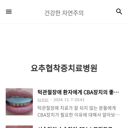
건
검
메뉴
건강한 자연주의
강
한
자
연
주
요추협착증치료병원
의
턱관절장애 환자에게 CBA장치의 좋은점에
터커리
2024. 11. 7. 03:41
턱관절장애 치료가 잘 되지 않는 분들에게
CBA장치가 필요한 이유에 대해서 알아보도
록 하겠습니다.턱관절 장애는 경추를 교정하