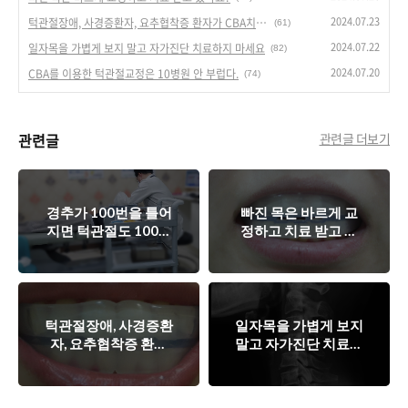
2024.07.23
턱관절장애, 사경증환자, 요추협착증 환자가 CBA치료를 받아야 하는 이유
(61)
2024.07.22
일자목을 가볍게 보지 말고 자가진단 치료하지 마세요
(82)
2024.07.20
CBA를 이용한 턱관절교정은 10병원 안 부럽다.
(74)
관련글
관련글 더보기
경추가 100번을 틀어
빠진 목은 바르게 교
지면 턱관절도 100번
정하고 치료 받고 있
새로운 스프린트로 바
나요?
꿔야 한다.
턱관절장애, 사경증환
일자목을 가볍게 보지
자, 요추협착증 환자
말고 자가진단 치료하
가 CBA치료를 받아야
지 마세요
하는 이유