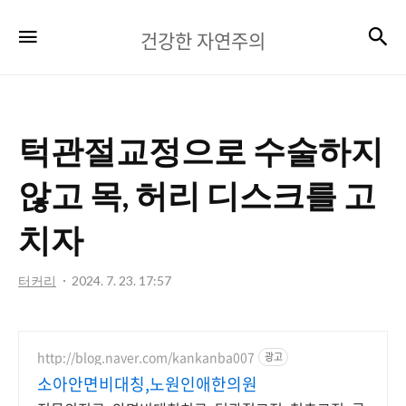
건
검
메뉴
건강한 자연주의
강
한
자
턱관절교정으로 수술하지
연
주
않고 목, 허리 디스크를 고
의
치자
터커리
2024. 7. 23. 17:57
http://blog.naver.com/kankanba007
광고
소아안면비대칭,노원인애한의원