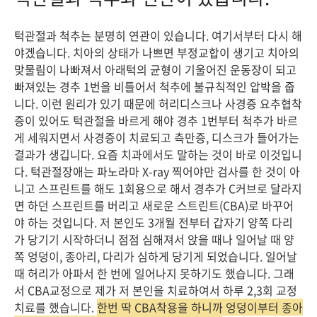
턱관절과 척추는 분명히 연관이 있습니다. 여기서부터 다시 해
야겠습니다. 치아의 상태가 나쁘면 부정교합이 생기고 치아의
맞물림이 나빠져서 아래턱의 균형이 기울어진 운동장이 되고
빠져있는 경추 1번을 비틀어서 척추에 불규칙적인 압박을 줍
니다. 이런 원리가 있기 때문에 허리디스크나 사경증 요추협착
증이 있어도 턱관절을 바르게 해야 경추 1번부터 척추가 바르
게 세워지면서 사경증이 치료되고 측만증, 디스크가 들어가는
결과가 생깁니다. 요즘 치과에서도 말하는 것이 바로 이것입니
다. 턱관절장애는 파노라마 X-ray 찍어야만 검사를 한 것이 아
니고 스프린트를 해도 1회용으로 해서 경추가 C커브로 달라지
면 하던 스프린트를 버리고 새로운 스트린트(CBA)로 바꾸어
야 하는 것입니다. 저 본인도 3개월 전부터 갑자기 양쪽 다리
가 당기기 시작하더니 점점 심해져서 앉을 때나 일어날 때 양
쪽 엉덩이, 종아리, 다리가 심하게 당기게 되었습니다. 일어날
때 허리가 아파서 한 번에 일어나지 못하기도 했습니다. 그래
서 CBA교정으로 제가 저 본인을 치료하여서 하루 2,3회 교정
치료를 했습니다.
한번 딱 CBA착용을 하니까 엉덩이부터 종아