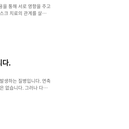
용을 통해 서로 영향을 주고
디스크 치료의 관계를 살펴보
 턱관절교정과 허리 디스크
있으며, 근육과 인대로도 연
향을 줄 수 있고, 반대로
세와 균형: 턱관절의 균형이
발생과 악화에 연결될 수 있
크에 대한 부하를 줄일 수
다.
 발생하는 질병입니다. 연축
은 없습니다. 그러나 다음
인 1. 유전적인 요인: 연
있는 경우, 가족 구성원들
2. 노화: 연축성사경증은
능이 변화하고, 이로 인해
 질환, 예를 들면 알츠하이머