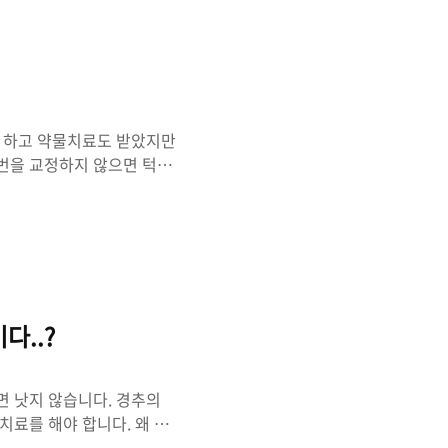
 바른 자세가 안 되는데 허
바르게 해서 좁아진 척추 간
. 올바른 자세로 앉기 의자
 하고 약물치료도 받았지만
2번을 교정하지 않으면 턱관
인지를 정할 수 없을 정도로
,2 교정을 먼저 하고 턱관
등 여러 부위에 통증을 호소
이 절대 아닙니다. 스프린트
 치료야 예전에 이미 받았
 스프린트를 만드느냐를 몰랐
다..?
면 낫지 않습니다. 경추의
치료를 해야 합니다. 왜 그
한 위치에서 기찻길에 문제가