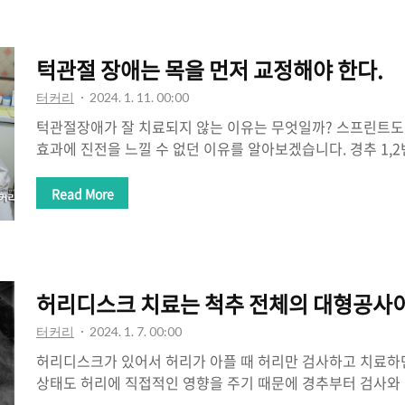
세를 취하고 나면 허리가 아프고 다리가 당긴다고 난리입니다.
리협착증 치료가 되겠습니까? 협착증 별거 아닙니다. 척추를 
간격이 넓어지면 협착된 디스크 신경부위도 압박이 줄어듭니다
턱관절 장애는 목을 먼저 교정해야 한다.
에 앉을 때는 등을 일자로 ..
터커리
2024. 1. 11. 00:00
턱관절장애가 잘 치료되지 않는 이유는 무엇일까? 스프린트도
효과에 진전을 느낄 수 없던 이유를 알아보겠습니다. 경추 1,
절장애는 치료되기 힘듭니다. 턱관절이 먼저인지 경추가 먼저
경추와 턱관절은 같이 움직입니다. 하지만 치료는 경추 1,2번 1
Read More
절을 맞추어 줍니다. 턱관절 장애가 있으면 목, 허리, 안면부 
하는데 턱관절장애 따로 목, 등, 허리, 두통 따로 치료하는 것
를 하지 않고서는 턱관절 장애는 치료되기 힘듭니다. 스프린트
는데 더 나빠지는 느낌이 들었다고들 이야기합니다.. 어떻게
허리디스크 치료는 척추 전체의 대형공사이
기 때문입니다. ..
터커리
2024. 1. 7. 00:00
허리디스크가 있어서 허리가 아플 때 허리만 검사하고 치료하
상태도 허리에 직접적인 영향을 주기 때문에 경추부터 검사와 
럴까요..? 척추신경은 기차이고 척추는 기찻길입니다. 어느 