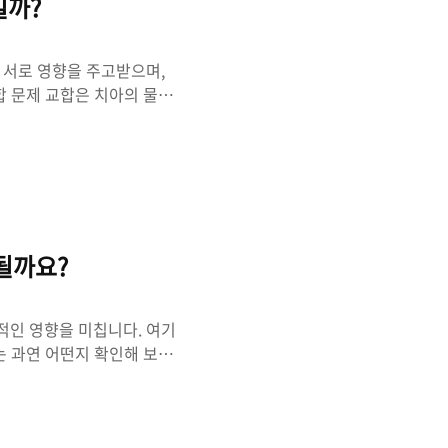
일까?
 서로 영향을 주고받으며,
합 문제 교합은 치아의 물리
식을 의미합니다. 치아의 불
합 문제는 턱관절에 영향을
합니다. 하지만 턱관절장애,
절과 경추와 치아교정을 동
설정되지만 턱관절과 경추교
 원인불명의 두통, 척추문
될까요?
적인 영향을 미칩니다. 여기
는 과연 어떤지 확인해 보세
 바른 자세의 기본입니다.
첫째 어떤 자세가 바른 자
지기 수입니다. 힘들게 자