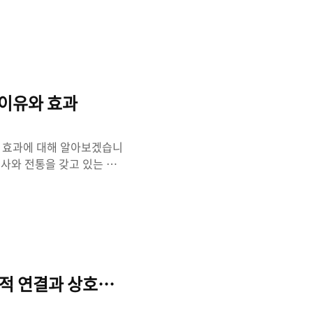
 일자목이거나 휘어진 경추
 허리 척추 간 간격이 순
올 수 있게 됩니다. 척추
 매우 비과학적인 치료방법
치료하는 것이 24마디 모
 이유와 효과
그 효과에 대해 알아보겠습니
역사와 전통을 갖고 있는 치
 효과를 보입니다. 한의학은
기혈을 타고 흘러가는 경로)으로
 추구합니다. 허리를 삐끗
 및 경락의 불균형으로 인한
한 것으로 인한 통증을 완화
근육, 인대, 신경 등..
조적 연결과 상호작용