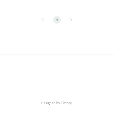
병, 파킨슨병, 뇌졸중 등이 연축성사경증의 원인이 될 수 있습
뇌의 피질 영역이..
이
다
1
전
음
Designed by Tistory.