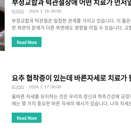
부정교합과 턱관절장애 어떤 치료가 먼저
터커리
2024. 1. 18. 00:00
부정교합과 턱관절은 밀접한 관계를 가지고 있습니다. 이 둘은
한 측면의 문제가 다른 측면에도 영향을 미칠 수 있습니다. 교
적인 접촉과 관련된 것으로, 상악과 하악이 만나는 위치와 방
균형이나 이상이 교합 문제를 야기할 수 있습니다. 이러한 교
Read More
미칠 수 있으며, 턱관절의 불균형이 교합 문제를 야기하기도 
턱관절통증이 있다면 턱관절교정을 먼저 받아야 합니다. 턱관
시에 바르게 해 주어야 이상적인 두개골과 턱관절의 위치가 
정을 무시하고 치아교정을 한다면 턱관절장애가 더 심해지거나
요추 협착증이 있는데 바른자세로 치료가 
제를 겪게 될 수 있습니다. 턱관..
터커리
2024. 1. 17. 00:00
올바른 자세를 유지하는 것은 우리의 정신과 척추건강에 긍정
에는 몇 가지 중요한 바른 자세의 예시가 있습니다. 나의 자세
요 바른 자세 만들기 어깨를 펴고 등을 일자로 펴고 서는 것은
한의원에 허리협착증 환자가 와서 바른 자세를 해보라고 하면 
Read More
세인지를 몰라서 못하고 둘째 허리가 아파서 못하는 경우가 부