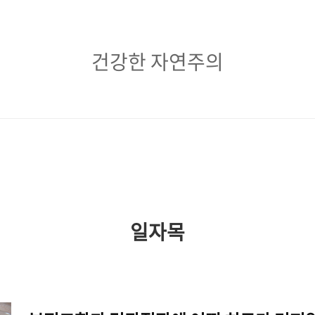
건
건강한 자연주의
강
한
자
연
주
의
일자목