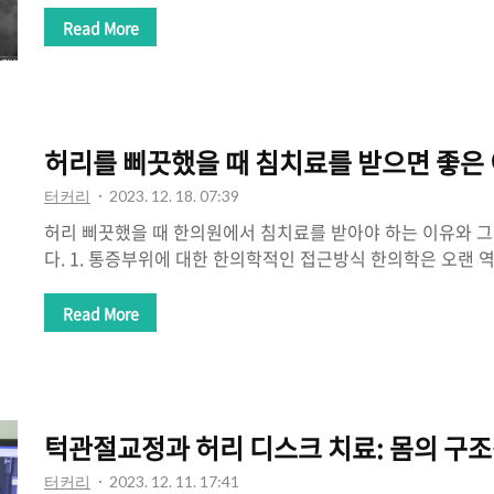
생기면 그 라인의 기차운행은 정지됩니다. 허리가 좁아졌다면
Read More
부터 C커브로 만들고 휘어진 척추도 바르게 교정을 해야 좁아진
차적으로 벌어지게 되어 탈출된 디스크가 다시 척추사이로 들어
라인이 정상으로 재조립이 되지 않고서 통증만 줄이는 치료는
입니다. 급할수록 돌아가라 허리통증이 심할수록 목, 턱관절을 
허리를 삐끗했을 때 침치료를 받으면 좋은
든 척추의 근본적인 치료라는 것을..
터커리
2023. 12. 18. 07:39
허리 삐끗했을 때 한의원에서 침치료를 받아야 하는 이유와 
다. 1. 통증부위에 대한 한의학적인 접근방식 한의학은 오랜 
료법으로, 허리를 삐끗한 것 과 같은 통증을 다루는 데 탁월한
인체를 오장(간, 심장, 비장, 폐, 신장)과 meridian(경락, 
Read More
이루어진 체계로 보고, 이를 기반으로 전체적인 조화와 균형을
한 것 과 같은 증상은 한의학에서는 "요통"이라고 하며, 오장
것으로 해석됩니다. 2. 침치료의 이유 통증 완화: 허리를 삐끗
시키기 위해 침치료를 선택할 수 있습니다. 침은 피부를 관통하여 
턱관절교정과 허리 디스크 치료: 몸의 구
터커리
2023. 12. 11. 17:41