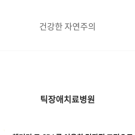
건
건강한 자연주의
강
한
자
연
주
의
틱장애치료병원