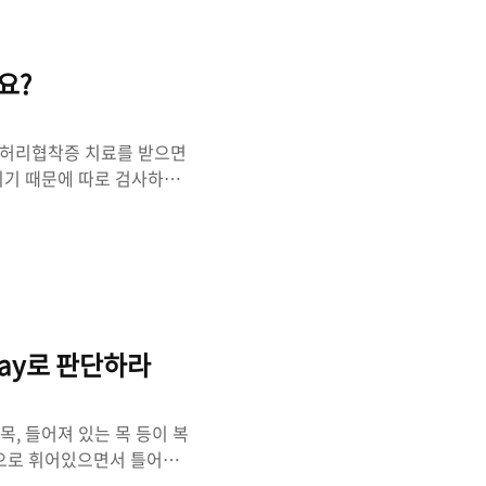
 않지만 경추1번, 2번 사이
다. 쉽게 말하자면 조립이 잘
마디 척추는 ..
요?
 허리협착증 치료를 받으면
직이기 때문에 따로 검사하고
아야 합니다.턱관절장애가 있
일자목, 허리협착증, 팔다
턱치료하고 목치료하고 머리
받는 중이기도 합니다. 신도림
 검사를 하고 빠져있는 경
 집중치료를 합니다. 40년,
-ray로 판단하라
목, 들어져 있는 목 등이 복
옆으로 휘어있으면서 틀어져
떨게 되는 연축성 떨림