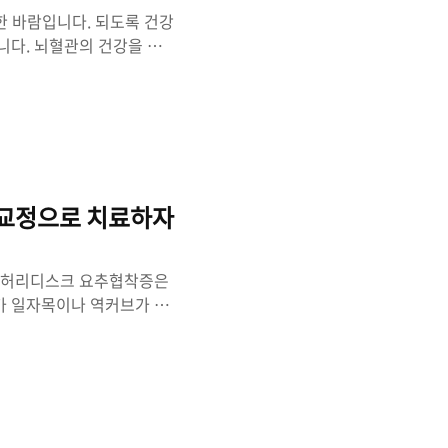
한 바람입니다. 되도록 건강
니다. 뇌혈관의 건강을 지
잘되도록 경동맥으로 혈액이
혈류의 압력이 높아져도 안
 있는데요 바로 경추와 턱관
병 등은 뇌혈관이 좁아지면서
 하나입니다. 목이 앞으로
 방해가 되는 요소입니다.
 교정으로 치료하자
요? 허리디스크 요추협착증은
가 일자목이나 역커브가 있
로 아래로 척추들이 주저앉게
어지거나 하면 그런 비정상적
척추가 위로 올라가야 목,
는 것입니다. 경추를 바로
증이나 요추협착증은 허리가