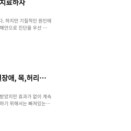
 치료하자
다. 하지만 기질적인 원인에
 혜안으로 진단을 우선 잘해
 : 네이버방문자리뷰 55 ·
해만성이고 오랜 기간이 지나서
니다. 하지만 60,70대
 볼 수 있으며 매우 높은 치료
 못해서 신경계가 불수의적
들다가 덜 하..
장애, 목,허리디스크, 협착증까지 치료하자
 받았지만 효과가 없이 계속
료하기 위해서는 빠져있는 경
져있는 경추 1번 교정을 해
ux 터커리한의원 : 네이버방
관절치료를 위해서 스프린트만 했