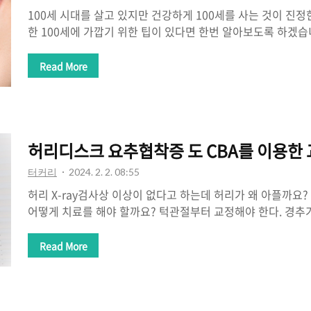
100세 시대를 살고 있지만 건강하게 100세를 사는 것이 진정
한 100세에 가깝기 위한 팁이 있다면 한번 알아보도록 하겠습
키자 두 개네로 혈관과 신경은 연결되어 있어서 산소공급이 
순환되고 있습니다. 혈관 내의 기름기도 적어야 하겠지만 뇌
Read More
되겠습니다. 혈관과 신경계의 흐름을 느리게 할 수 있는 것이
절의 간격이 여유롭지 않은 것입니다. 치매, 뇌졸중, 파킨슨
뇌혈류의 양이 줄어들고 산소공급이 줄어드는 것이 원인 중의
자꾸 나가거나 등이 앞으로 구부러지는 자세는 뇌혈류 흐름에
허리디스크 요추협착증 도 CBA를 이용한
파킨슨병, 뇌졸중, 치매 등..
터커리
2024. 2. 2. 08:55
허리 X-ray검사상 이상이 없다고 하는데 허리가 왜 아플까
어떻게 치료를 해야 할까요? 턱관절부터 교정해야 한다. 경추
다면 흉추, 요추, 골반, 다리, 무릎까지 전부다 도미노현상으
됩니다. 척추가 경추, 흉추에서 일자목이거나 휘어지거나 틀
Read More
인 척추 모양도 C커브로 바뀌어야 하고 전체적으로 주저앉은 
등, 허리에서 눌리는 신경의 압박이 줄어들어서 통증이 감소되
잡아서 들어 올리는 것이 근본 척추교정입니다. 추간판탈출