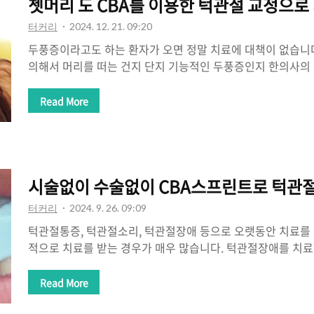
쳇머리 도 CBA를 이용한 턱관절 교정으로
터커리
2024. 12. 21. 09:20
두풍증이라고도 하는 환자가 오면 정말 치료에 대책이 없습니
의해서 머리를 떠는 건지 단지 기능적인 두풍증인지 한의사의
야 하겠습니다.https://naver.me/FgiE6Sux 터커리한의원
블로그리뷰 90m.place.naver.com 쳇머리의 올바른 이
Read More
생긴 쳇머리라면 뇌기능의 저하로 인하여 회복되는데 한계가 있습
의 원인 불명의 쳇머리는 단지 연축(Torticollis)의 정도라고
율을 보이고 있습니다. 경추로의 뇌신경계의 흐름이 원활하지
으로 흐르는 것이 쳇머리의 증상일 수 있습니다. 고개를 계속 흔
시술없이 수술없이 CBA스프린트로 턱관절
터커리
2024. 9. 26. 09:09
턱관절통증, 턱관절소리, 턱관절장애 등으로 오랫동안 치료를
적으로 치료를 받는 경우가 매우 많습니다. 턱관절장애를 치
추 1번을 절대로 무시하고는 치료가 되지 않기 때문입니다. 빠
야 턱관절장애가 치료됩니다. https://naver.me/FgiE6S
Read More
문자리뷰 54 · 블로그리뷰 90m.place.naver.com 턱