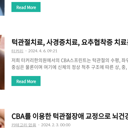
(Torticollis)까지 나타나는 것입니다.연축성 사경증 (Torticoll
Read More
일종일 뿐 CBA를 이용한 경추 1번과 턱관절 교정으로 치료
(Torticollis dystonia)에는 큰 의료기관에서도 약물 치
힘든 것이 사실입니다. 최근 근육이 떨리니까 근육을 잡아주는
분들 계신데요 의사들의 치료의 상상력에 존경을 표해야 할지 
턱관절치료, 사경증치료, 요추협착증 치료
터커리
2024. 4. 6. 09:21
저희 터커리한의원에서의 CBA스프린트는 턱관절의 수평, 좌우
중심은 물론이며 여기에 신체의 정상 척추 구조에 따른 상, 중
균형까지 이상적으로 교정을 하였을 때 존재하는 치아의 교
를 의미하기 때문에 턱관절 치료뿐 아니라 사경증, 틱장애, 일
Read More
증 등등 모든 척추성 질환까지도 치료가 되고 있습니다. 치
CBA장치의 턱관절교정은 보는 관점이 다르다. 현대 의학에서는 
을 뺀 X-ray, MRI 필름 등을 통한 육안적인 관찰로 치아의
주는 2차원적인 교합조절이 주 치료법이며 사경증을 비롯한 
CBA를 이용한 턱관절장애 교정으로 뇌건
는 것은 전신교합의 의..
카테고리 없음
2024. 2. 3. 00:00