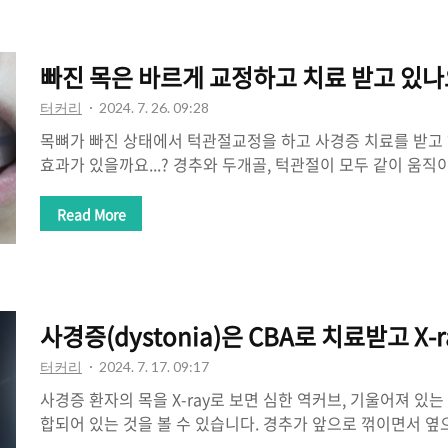
기 때문에 치료가 잘 되지 않는 것은 당연한 결과입니다.믿기지
는 디스크가 없기 때문에 아탈구(Sublaxation)되어 있습니
되지 않고 슬쩍 빠져있도록 생겨있다는 뜻입니다. 나사 빠진 24
빠진 목은 바르게 교정하고 치료 받고 있나
터커리
2024. 7. 26. 09:28
목뼈가 빠진 상태에서 턱관절교정을 하고 사경증 치료를 받고
효과가 있을까요...? 경추와 두개골, 턱관절이 모두 같이 움
치료한다는 것은 치료에 도움이 되지 않다는 것을 이제는 알
는 환자들은 귀통증, 이명, 두통부터 턱관절통증, 턱관절소리, 
Read More
리 저림 등의 전신 척추질환이 있는 경우가 대부분입니다. 
MRI 찍고 허리 X-ray, MRI 찍고 다 해보고 계속 병원 치료
동 터커리한의원에서는 경추가 빠져있는지 바르게 있는지 정밀
추 1,2번을 제자리에 정렬(Alignment)해주는 교정을 해주는
사경증(dystonia)은 CBA로 치료받고 X
50년 ..
터커리
2024. 7. 17. 09:17
사경증 환자의 목을 X-ray로 보면 심한 역커브, 기울어져 있는 
합되어 있는 것을 볼 수 있습니다. 경추가 앞으로 꺾이면서 
있다 보니 그 주변을 지나는 신경계에 혼란이 심해지면 목을 