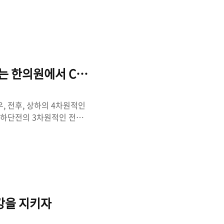
is dystonia) 도 측만증의
하자연축성 사경증
료와 운동 치료에 엄두조차 내기
 보톡스 치료를 받는 환자
웃음을 지어야 할지..
는 한의원에서 CBA를 이용한 턱관절교정을 받
, 전후, 상하의 4차원적인
, 하단전의 3차원적인 전신
합상태를 맞춰주는 교합장치
자목, 척추측만증, 요추협착
의학에서의 턱관절교정과
에너지(Energy)와 기능
 수평교합과 교합고경을 조절해
척추질환을 검사와 치료하
강을 지키자