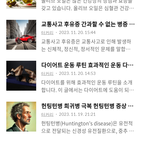
올리브 오일은 많은 건강상의 장점과 효능을
을 함유하고 있어 식사 중에 수분을 보충할
성인에게 발생하며, 남성에게 더 흔하게 나타
갖고 있습니다. 올리브 오일은 심혈관 건강,
수 있습니다. 특히 뜨거운 국물을 마시면서
납니다. 강직청 척추염의 원인 강직성 척추염
면역력 강화, 소화 개선, 간 건강 촉진, 뇌 건
체온을 유지할 수 있습니다. 떡국에 사용되는
은 정확한 원인은 알려져 있지 않지만, 유전
강 지원, 피부 건강 개선 등의 장점과 효능을
교통사고 후유증 간과할 수 없는 병증 교
고기의 육수는 간 건강에 도움을 줄 수 있습
적인 요인과 환경적인 요인이 복합적으로 작
갖고 있습니다. 올리브 오일을 식사에 적절히
니다. 고기에서 나오는 아미노산과 영양소가
터커리
2023. 11. 20. 15:44
용하여 발병할 수 있는 것으로 알려져 있습니
활용하면 건강에 긍정적인 영향 미칠 수 있습
간 기능을 지원하고 ..
교통사고 후유증은 교통사고로 인해 발생하
다. 강직성 척추염은 유전적인 요인이 중요한
니다. 올리브오일의 장점과 효능 올리브 오일
는 신체적, 정신적, 정서적인 문제를 말합니
역할을 할 수 있습니다. 특정 유전자인 HLA-
은 단일 불포화 지방산인 오메가-9를 함유하
다. 교통사고 후유증은 사고의 종류, 심각성,
B27 유전자의 발현과 관련이 있으며, 이 유전
고 있어 심혈관 건강에 도움을 줍니다. 이 지
개인의 상태에 따라 다양한 형태로 나타날 수
다이어트 운동 루틴 효과적인 운동 다섯 가
자를 가진 사람들이 강직성 척추염에 걸릴 확
방산은 혈압을 조절하고 동맥경화를 예방하
있습니다. 교통사고 후유증이란 교통사고로
률이 더 높아집니다. 그러나 HLA-B27..
터커리
2023. 11. 20. 14:53
는 데 도움을 줄 수 있습니다. 올리브 오일은
인해 발생한 부상으로 인해 동통, 근육 경직,
다이어트를 위해 효과적인 운동 루틴을 소개
항산화 물질인 폴리페놀을 함유하고 있어 면
신체 기능 저하 등의 증상이 나타날 수 있습
합니다. 이 글에서는 다이어트에 도움이 되는
역력을 강화하는 데 도움을 줍니다. 폴리페놀
니다. 특히 통증, 출혈, 골절, 타박상 등이 포
다섯 가지 운동을 상세히 설명하고, 집에서도
은 염증을 줄이고 자유 라디칼을 제거하여 면
함될 수 있으며, 이러한 신체적인 문제는 치
쉽게 실천할 수 있는 방법과 주의할 점을 안
헌팅턴병 희귀병 극복 헌팅턴병 증상 원인
역 시스템을 지원합니다. 올리브 오일은 소화
료와 재활을 통해 치료될 수 있습니다. 교통
내합니다. 건강한 다이어트를 위해 이 운동
를 원활하게 하는 데 도움을 줄 수 있습니다.
터커리
2023. 11. 19. 21:21
사고로 인해 정신적인 충격을 받거나 외상을
루틴을 참고해 보세요. 유산소 운동 유산소
지방 소화..
헌팅턴병(Huntington's disease)은 유전적
경험한 경우, 정신적인 후유증이 나타날 수
운동은 심박수를 일정 수준으로 유지하면서
으로 전달되는 신경성 유전질환으로, 중추 신
있습니다. 이는 외상 후 스트레스 장애, 우울
지속적인 운동을 하는 것을 말합니다. 이러한
경계를 영향을 주는 질병입니다. 이 질환은
증, 불안장애 등으로 나타날 수 있으며, 심리