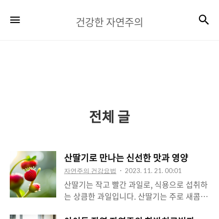
건
검
메뉴
건강한 자연주의
강
한
자
연
주
전체 글
의
산딸기로 만나는 신선한 맛과 영양
자연주의 건강요법
2023. 11. 21. 00:01
산딸기는 작고 빨간 과일로, 식용으로 섭취하
는 상큼한 과일입니다. 산딸기는 주로 새콤한
맛과 상큼한 향기를 가지고 있으며, 여름에