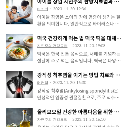
주로 수확됩니다. 산딸기는 주로 생으로 먹지
아이들 장염 자연주의 한방치료법과 예방
만 주스, 잼, 디저트 등 다양한 요리나 음료에
터커리
2023. 11. 20. 19:36
도 사용됩니다.산딸기의 주요 효능산딸기에
아이들 장염은 소아의 장에 염증이 생기는 질
는 항산화 물질인 폴리페놀과 비타민 C가 풍
환을 의미합니다. 일반적으로 바이러스나 박
부하게 포함되어 있습니다. 이러한 항산화 작
테리아에 의해 감염이 되며, 주로 변비, 설사,
용은 자유 라디칼로부터 세포를 보호하고, 산
복통, 구토 등의 증상을 동반합니다. 소아 장
떡국 건강하게 먹는 법 떡국 떡을 대체할 수
화 스트레스로부터 신체를 지키는 역할을 합
염은 주변 환경이나 개인위생 상태, 식사 등
자연주의 건강요법
2023. 11. 20. 19:08
니다. 또한 산딸기에는 비타민 C와 항산화 물
이 감염 위험을 증가시킬 수 있습니다. 소아
떡국은 한국 전통 음식으로, 새해를 기념하는
질이 함유되어 있어 면역 체계를 강화하는 데
장염의 증상 설사는 가장 일반적인 증상으로,
설날에 주로 먹는 음식입니다. 떡국은 다양한
도움을 줄 수 있습니다. 면역 체계를 강화하
변비에 비해 더 자주 발생합니다. 변이 묽고
재료와 함께 소고기 또는 닭고기를 사용하여
여 감염 및 질병으로부터 신체를 방어할 수
물이 많은 상태로 나타날 수 있으며, 종종 반
만들어지며, 다양한 영양소를 함유하고 있습
강직성 척추염을 이기는 방법 치료와 자기
있습니다. 그리고 산딸기에는 식이 섬유가 풍
복되는 급성 설사가 나타날 수 있습니다. 소
니다. 떡국의 효능 떡국은 탄수화물과 단백질
부하게 포함되어 있어 소화를 돕는 데 도움을
터커리
2023. 11. 20. 16:30
아장염은 복통을 동반할 수 있습니다. 복부의
이 풍부한 떡과 고기를 함께 섭취할 수 있는
줄 수 있습니다. 소..
강직성 척추염(Ankylosing spondylitis)은
통증이나 불편감을 느낄 수 있으며, 종종 복
음식입니다. 이를 통해 에너지를 공급하고 영
만성적인 염증성 관절질환으로, 주로 척추와
부가 팽창되고 불편한 느낌이 있을 수 있습니
양소를 섭취할 수 있습니다. 떡국에 사용되는
골반의 관절을 침범하는 질환입니다. 이 질환
다. 또한 소아장염은 구토를 동반할 수 있습
떡은 소화가 쉽고 가볍게 소화되는 음식입니
은 척추의 뼈들이 서로 연결되는 곳인 척추의
올리브오일 건강한 아름다움을 위한 비밀 
니다. 구토는 소아의 식욕 감퇴와 액체 섭취
다. 소고기 또는 닭고기의 육수도 소화를 도
인대와 연골 조직에 염증이 발생하여 강직성
의 어려움을 초래할 수 있습니다. 체온상승:
자연주의 건강요법
2023. 11. 20. 16:10
와주는 효과가 있습니다. 떡국의 국물은 수분
및 통증을 유발합니다. 주로 청소년이나 젊은
감염이 심한..