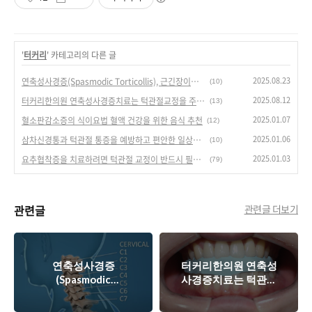
'
터커리
' 카테고리의 다른 글
2025.08.23
연축성사경증(Spasmodic Torticollis), 근긴장이상증(Dystonia) 터커리한의원
(10)
2025.08.12
터커리한의원 연축성사경증치료는 턱관절교정을 주시하라
(13)
2025.01.07
혈소판감소증의 식이요법 혈액 건강을 위한 음식 추천
(12)
2025.01.06
삼차신경통과 턱관절 통증을 예방하고 편안한 일상을 즐기는 방법
(10)
2025.01.03
요추협착증을 치료하려면 턱관절 교정이 반드시 필요하다.
(79)
관련글
관련글 더보기
연축성사경증
터커리한의원 연축성
(Spasmodic
사경증치료는 턱관절
Torticollis), 근긴장이
교정을 주시하라
상증(Dystonia) 터커