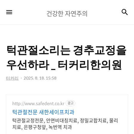
건
검
메뉴
건강한 자연주의
강
한
자
턱관절소리는 경추교정을
연
주
우선하라 _ 터커리한의원
의
터커리
2025. 8. 18. 15:58
http://www.safedent.co.kr
광고
턱관절전문 새한세이프치과
턱관절교정전문, 안면비대칭치료, 정밀교합치료, 물리
치료, 은평구청앞, 녹번역 치과